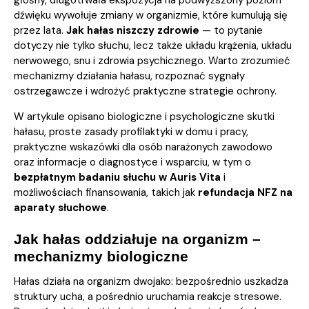
głośny, długotrwała ekspozycja na podwyższony poziom
dźwięku wywołuje zmiany w organizmie, które kumulują się
przez lata.
Jak hałas niszczy zdrowie
— to pytanie
dotyczy nie tylko słuchu, lecz także układu krążenia, układu
nerwowego, snu i zdrowia psychicznego. Warto zrozumieć
mechanizmy działania hałasu, rozpoznać sygnały
ostrzegawcze i wdrożyć praktyczne strategie ochrony.
W artykule opisano biologiczne i psychologiczne skutki
hałasu, proste zasady profilaktyki w domu i pracy,
praktyczne wskazówki dla osób narażonych zawodowo
oraz informacje o diagnostyce i wsparciu, w tym o
bezpłatnym badaniu słuchu w Auris Vita
i
możliwościach finansowania, takich jak
refundacja NFZ na
aparaty słuchowe
.
Jak hałas oddziałuje na organizm –
mechanizmy biologiczne
Hałas działa na organizm dwojako: bezpośrednio uszkadza
struktury ucha, a pośrednio uruchamia reakcje stresowe.