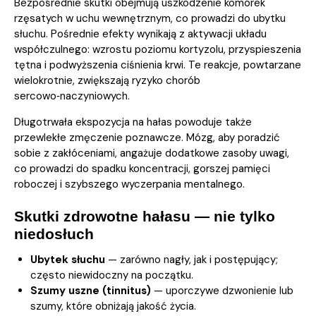
Bezpośrednie skutki obejmują uszkodzenie komórek
rzęsatych w uchu wewnętrznym, co prowadzi do ubytku
słuchu. Pośrednie efekty wynikają z aktywacji układu
współczulnego: wzrostu poziomu kortyzolu, przyspieszenia
tętna i podwyższenia ciśnienia krwi. Te reakcje, powtarzane
wielokrotnie, zwiększają ryzyko chorób
sercowo‑naczyniowych.
Długotrwała ekspozycja na hałas powoduje także
przewlekłe zmęczenie poznawcze. Mózg, aby poradzić
sobie z zakłóceniami, angażuje dodatkowe zasoby uwagi,
co prowadzi do spadku koncentracji, gorszej pamięci
roboczej i szybszego wyczerpania mentalnego.
Skutki zdrowotne hałasu — nie tylko
niedosłuch
Ubytek słuchu
— zarówno nagły, jak i postępujący;
często niewidoczny na początku.
Szumy uszne (tinnitus)
— uporczywe dzwonienie lub
szumy, które obniżają jakość życia.