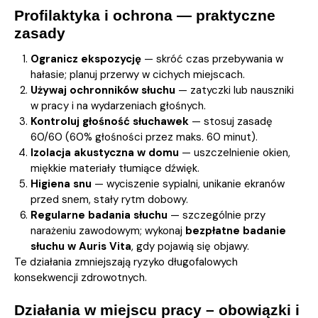
Profilaktyka i ochrona — praktyczne
zasady
Ogranicz ekspozycję
— skróć czas przebywania w
hałasie; planuj przerwy w cichych miejscach.
Używaj ochronników słuchu
— zatyczki lub nauszniki
w pracy i na wydarzeniach głośnych.
Kontroluj głośność słuchawek
— stosuj zasadę
60/60 (60% głośności przez maks. 60 minut).
Izolacja akustyczna w domu
— uszczelnienie okien,
miękkie materiały tłumiące dźwięk.
Higiena snu
— wyciszenie sypialni, unikanie ekranów
przed snem, stały rytm dobowy.
Regularne badania słuchu
— szczególnie przy
narażeniu zawodowym; wykonaj
bezpłatne badanie
słuchu
w Auris Vita
, gdy pojawią się objawy.
Te działania zmniejszają ryzyko długofalowych
konsekwencji zdrowotnych.
Działania w miejscu pracy – obowiązki i