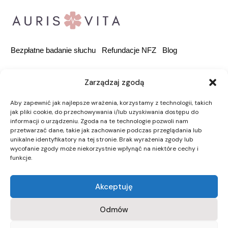
Bezpłatne badanie słuchu
Refundacje NFZ
Blog
Zarządzaj zgodą
Rondo Ignacego
Daszyńskiego 2B, 00-843
Aby zapewnić jak najlepsze wrażenia, korzystamy z technologii, takich
jak pliki cookie, do przechowywania i/lub uzyskiwania dostępu do
Warszawa
informacji o urządzeniu. Zgoda na te technologie pozwoli nam
przetwarzać dane, takie jak zachowanie podczas przeglądania lub
kontakt@aurisvita.com
unikalne identyfikatory na tej stronie. Brak wyrażenia zgody lub
wycofanie zgody może niekorzystnie wpłynąć na niektóre cechy i
funkcje.
Polityka prywatności
Polityka cookies
Akceptuję
aurisvita.com
© 2026. All rights reserved.
Odmów