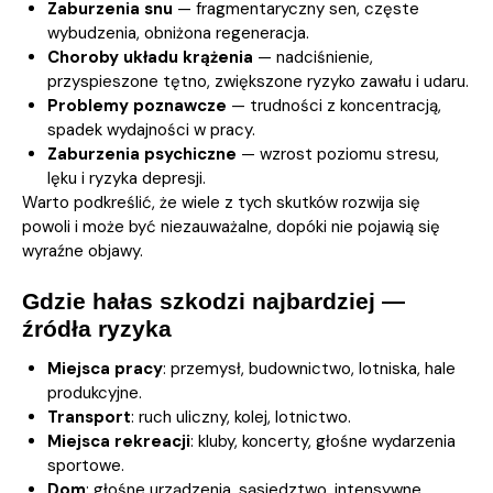
Zaburzenia snu
— fragmentaryczny sen, częste
wybudzenia, obniżona regeneracja.
Choroby układu krążenia
— nadciśnienie,
przyspieszone tętno, zwiększone ryzyko zawału i udaru.
Problemy poznawcze
— trudności z koncentracją,
spadek wydajności w pracy.
Zaburzenia psychiczne
— wzrost poziomu stresu,
lęku i ryzyka depresji.
Warto podkreślić, że wiele z tych skutków rozwija się
powoli i może być niezauważalne, dopóki nie pojawią się
wyraźne objawy.
Gdzie hałas szkodzi najbardziej —
źródła ryzyka
Miejsca pracy
: przemysł, budownictwo, lotniska, hale
produkcyjne.
Transport
: ruch uliczny, kolej, lotnictwo.
Miejsca rekreacji
: kluby, koncerty, głośne wydarzenia
sportowe.
Dom
: głośne urządzenia, sąsiedztwo, intensywne