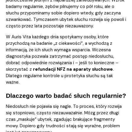
jednocześnie jednym z najbardziej zaniedbywanych. Wzrok
badamy regularnie, zębów pilnujemy co pół roku, ale o
słuchu przypominamy sobie dopiero wtedy, gdy zaczyna
szwankować. Tymczasem ubytek słuchu rozwija się powoli i
często przez lata pozostaje niezauważony.
W Auris Vita każdego dnia spotykamy osoby, które
przychodzą na badanie „z ciekawości”, a wychodzą z
informacją, że ich słuch wymaga wsparcia. Wczesna
diagnostyka pozwala zatrzymać postęp niedosłuchu,
dobrać odpowiednie rozwiązania i – jeśli to konieczne –
skorzystać z
refundacji NFZ na aparaty słuchowe
.
Dlatego regularne kontrole u protetyka słuchu są tak
ważne.
Dlaczego warto badać słuch regularnie?
Niedosłuch nie pojawia się nagle. To proces, który rozwija
się stopniowo, często niezauważalnie. Mózg przez długi
czas „maskuje” ubytek, zgadując brakujące fragmenty
mowy. Dopiero gdy trudności stają się wyraźne, problem