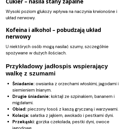
Cukier – nasila stany zapalne
Wysoki poziom glukozy wpływa na naczynia krwionośne i
układ nerwowy.
Kofeina i alkohol – pobudzają układ
nerwowy
U niektórych osób mogą nasilać szumy, szczególnie
spożywane w dużych ilościach.
Przykładowy jadłospis wspierający
walkę z szumami
Śniadanie:
owsianka z orzechami włoskimi, jagodami i
siemieniem lnianym.
Drugie śniadanie:
koktajl ze szpinakiem, bananem i
migdałami.
Obiad:
pieczony łosoś z kaszą gryczaną i warzywami.
Kolacja:
sałatka z jajkiem, awokado i pestkami dyni.
Przekąski:
gorzka czekolada, pestki dyni, owoce
jagodowe.