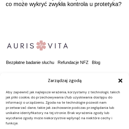
co może wykryć zwykła kontrola u protetyka?
Bezpłatne badanie słuchu
Refundacje NFZ
Blog
Zarządzaj zgodą
Rondo Ignacego
Daszyńskiego 2B, 00-843
Aby zapewnić jak najlepsze wrażenia, korzystamy z technologii, takich
jak pliki cookie, do przechowywania i/lub uzyskiwania dostępu do
Warszawa
informacji o urządzeniu. Zgoda na te technologie pozwoli nam
przetwarzać dane, takie jak zachowanie podczas przeglądania lub
kontakt@aurisvita.com
unikalne identyfikatory na tej stronie. Brak wyrażenia zgody lub
wycofanie zgody może niekorzystnie wpłynąć na niektóre cechy i
funkcje.
Polityka prywatności