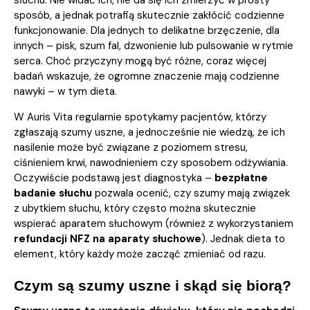
słuchu. Nie widać ich, nie da się ich zmierzyć w prosty
sposób, a jednak potrafią skutecznie zakłócić codzienne
funkcjonowanie. Dla jednych to delikatne brzęczenie, dla
innych – pisk, szum fal, dzwonienie lub pulsowanie w rytmie
serca. Choć przyczyny mogą być różne, coraz więcej
badań wskazuje, że ogromne znaczenie mają codzienne
nawyki – w tym dieta.
W Auris Vita regularnie spotykamy pacjentów, którzy
zgłaszają szumy uszne, a jednocześnie nie wiedzą, że ich
nasilenie może być związane z poziomem stresu,
ciśnieniem krwi, nawodnieniem czy sposobem odżywiania.
Oczywiście podstawą jest diagnostyka –
bezpłatne
badanie słuchu
pozwala ocenić, czy szumy mają związek
z ubytkiem słuchu, który często można skutecznie
wspierać aparatem słuchowym (również z wykorzystaniem
refundacji NFZ na aparaty słuchowe
). Jednak dieta to
element, który każdy może zacząć zmieniać od razu.
Czym są szumy uszne i skąd się biorą?