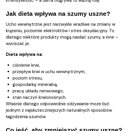
intensywność – a dieta odgrywa tu ważną rolę.
Jak dieta wpływa na szumy uszne?
Ucho wewnętrzne jest niezwykle wrażliwe na zmiany w
krążeniu, poziomie elektrolitów i stres oksydacyjny. To
dlatego niektóre produkty mogą nasilać szumy, a inne –
wyciszać je.
Dieta wpływa na:
ciśnienie krwi,
przepływ krwi w uchu wewnętrznym,
poziom stresu,
gospodarkę mineralną,
pracę układu nerwowego,
stan naczyń krwionośnych.
Właśnie dlatego odpowiednie odżywianie może być
jednym z najskuteczniejszych naturalnych sposobów
łagodzenia szumów.
Co jeść, aby zmniejszyć szumy uszne?