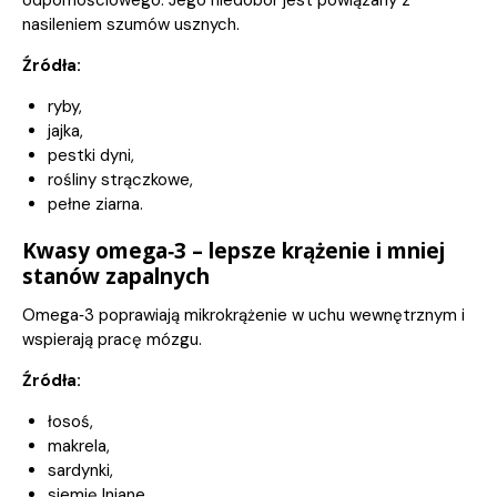
odpornościowego. Jego niedobór jest powiązany z
nasileniem szumów usznych.
Źródła:
ryby,
jajka,
pestki dyni,
rośliny strączkowe,
pełne ziarna.
Kwasy omega‑3 – lepsze krążenie i mniej
stanów zapalnych
Omega‑3 poprawiają mikrokrążenie w uchu wewnętrznym i
wspierają pracę mózgu.
Źródła:
łosoś,
makrela,
sardynki,
siemię lniane,