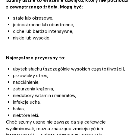
Szumy uszne to wrażenie dźwięku, który nie pochodzi
z zewnętrznego źródła. Mogą być:
stałe lub okresowe,
jednostronne lub obustronne,
ciche lub bardzo intensywne,
niskie lub wysokie.
Najczęstsze przyczyny to:
ubytek słuchu (szczególnie wysokich częstotliwości),
przewlekły stres,
nadciśnienie,
zaburzenia krążenia,
niedobory witamin i minerałów,
infekcje ucha,
hałas,
niektóre leki.
Choć szumy uszne nie zawsze da się całkowicie
wyeliminować, można znacząco zmniejszyć ich