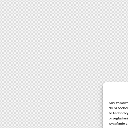
Aby zapewnić
do przechow
te technolo
przeglądania
wycofanie z